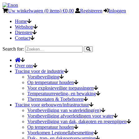
Uw winkelwagen (0 items)
€
0,00
Registreren
Inloggen
Home
Webshop
Diensten
Contact
Search for:
Over ons
Tracing voor de industrie
Vorstbeveiliging
Op temperatuur houden
Voor explosieveilige toepassingen
Temperatuurregeling- en bewaking
Thermostaten & Toebehoren
Tracing voor gebouwen/infrastructuur
Vorstbeveiliging van waterleiding(en)
Vorstbeveiliging afvoerleidingen voor water
Vorstbeveiliging van dak, dakgoten en regenpijpen
Op temperatuur houden
Voorkomen Legionellabesmetting
Dak-, trap- en dakgootverwarming