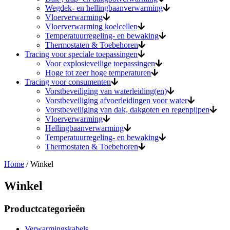
Wegdek- en hellingbaanverwarming
Vloerverwarming
Vloerverwarming koelcellen
Temperatuurregeling- en bewaking
Thermostaten & Toebehoren
Tracing voor speciale toepassingen
Voor explosieveilige toepassingen
Hoge tot zeer hoge temperaturen
Tracing voor consumenten
Vorstbeveiliging van waterleiding(en)
Vorstbeveiliging afvoerleidingen voor water
Vorstbeveiliging van dak, dakgoten en regenpijpen
Vloerverwarming
Hellingbaanverwarming
Temperatuurregeling- en bewaking
Thermostaten & Toebehoren
Home
/ Winkel
Winkel
Productcategorieën
Verwarmingskabels