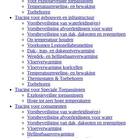
Voor explosieveilige toepassingen
Temperatuurregeling- en bewaking
Toebehoren
Tracing voor gebouwen en infrastructuur
Vorstbeveiliging van waterleiding(en)
Vorstbeveiliging afvoerleidingen voor water
Vorstbeveiliging van dak, dakgoten en regenpijpen
Op temperatuur houden
Voorkomen Legionellabesmetting
Dak-, trap- en dakgootverwarming
Wegdek- en hellingbaanverwarming
Vloerverwarming
Vloerverwarming koelcellen
Temperatuurregeling- en bewaking
Thermostaten & Toebehoren
Toebehoren
Tracing voor Speciale Toepassingen
Explosieveilige toepassingen
Hoge tot zeer hoge temperaturen
Tracing voor consumenten
Vorstbeveiliging van waterleiding(en)
Vorstbeveiliging afvoerleidingen voor water
Vorstbeveiliging van dak, dakgoten en regenpijpen
Vloerverwarming
Hellingbaanverwarming