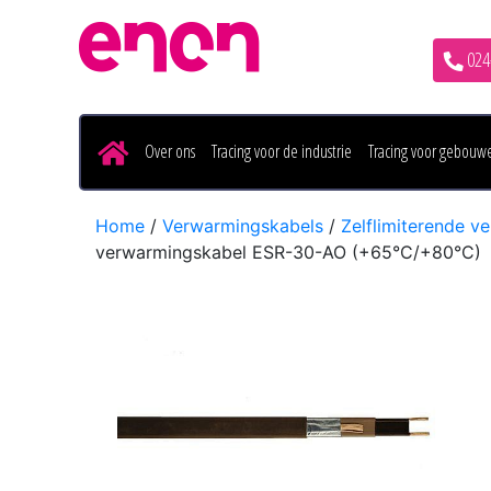
024
Over ons
Tracing voor de industrie
Tracing voor gebouwe
Home
/
Verwarmingskabels
/
Zelflimiterende v
verwarmingskabel ESR-30-AO (+65°C/+80°C)