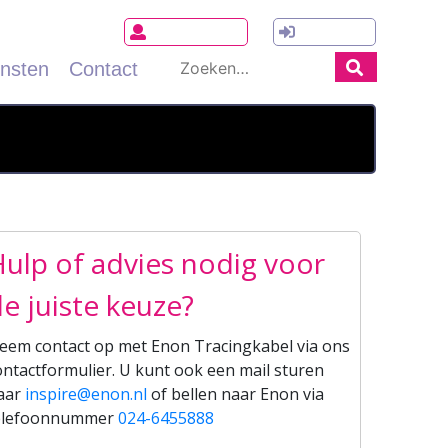
tems)
€
0,00
Registreren
Inloggen
Search
ensten
Contact
for:
ulp of advies nodig voor
e juiste keuze?
eem contact op met Enon Tracingkabel via ons
ontactformulier. U kunt ook een mail sturen
aar
inspire@enon.nl
of bellen naar Enon via
elefoonnummer
024-6455888