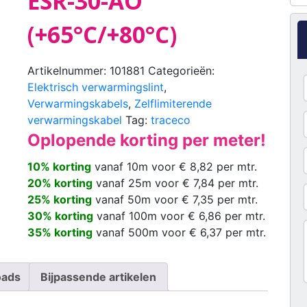
ESR-30-AO
(+65°C/+80°C)
Artikelnummer:
101881
Categorieën:
Elektrisch verwarmingslint
,
Verwarmingskabels
,
Zelflimiterende
verwarmingskabel
Tag:
traceco
Oplopende korting per meter!
10% korting
vanaf 10m voor € 8,82 per mtr.
20% korting
vanaf 25m voor € 7,84 per mtr.
25% korting
vanaf 50m voor € 7,35 per mtr.
30% korting
vanaf 100m voor € 6,86 per mtr.
35% korting
vanaf 500m voor € 6,37 per mtr.
oads
Bijpassende artikelen