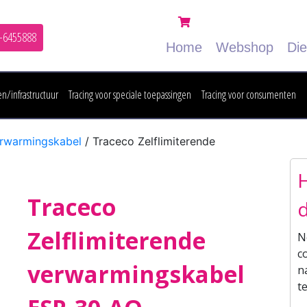
Uw winkelwagen (0 i
-6455888
Home
Webshop
Di
n/infrastructuur
Tracing voor speciale toepassingen
Tracing voor consumenten
erwarmingskabel
/ Traceco Zelflimiterende
H
Traceco
d
Zelflimiterende
N
c
verwarmingskabel
n
t