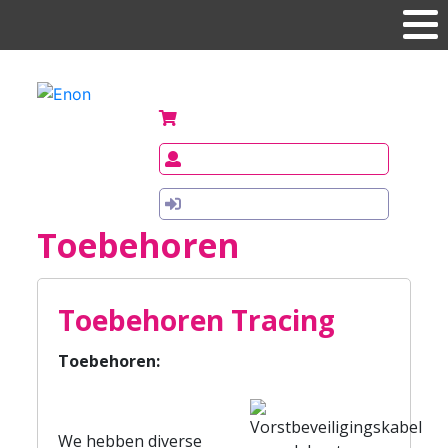
Uw winkelwagen (0 items)
€
0,00
Registreren
Inloggen
Toebehoren
Toebehoren Tracing
Toebehoren:
We hebben diverse